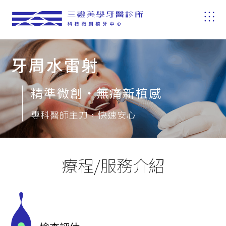
牙周水雷射
精準微創‧無痛新植感
專科醫師主刀，快速安心
療程/服務介紹