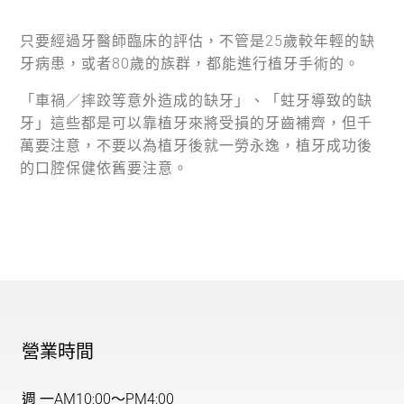
只要經過牙醫師臨床的評估，不管是25歲較年輕的缺
牙病患，或者80歲的族群，都能進行植牙手術的。
「車禍／摔跤等意外造成的缺牙」、「蛀牙導致的缺
牙」這些都是可以靠植牙來將受損的牙齒補齊，但千
萬要注意，不要以為植牙後就一勞永逸，植牙成功後
的口腔保健依舊要注意。
營業時間
週 一
AM10:00～PM4:00