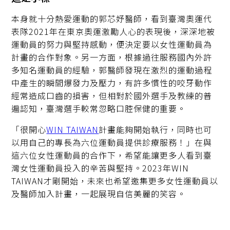
本身就十分熱愛運動的郭芯妤醫師，看到臺灣奧運代
表隊2021年在東京奧運激勵人心的表現後，深深地被
運動員的努力與堅持感動，便決定要以女性運動員為
計畫的合作對象。另一方面，根據過往服務國內外許
多知名運動員的經驗，郭醫師發現在激烈的運動過程
中產生的瞬間爆發力及壓力，有許多慣性的咬牙動作
經常造成口齒的損害，但相對於國外選手及教練的普
遍認知，臺灣選手較常忽略口腔保健的重要。
「很開心
WIN TAIWAN
計畫能夠開始執行，同時也可
以用自己的專長為六位運動員提供診療服務！」在與
這六位女性運動員的合作下，希望能讓更多人看到臺
灣女性運動員投入的辛苦與堅持。2023年WIN
TAIWAN才剛開始，未來也希望邀集更多女性運動員以
及醫師加入計畫，一起展現自信美麗的笑容。