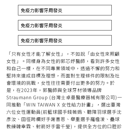
免疫力影響牙周發炎
免疫力影響牙周發炎
免疫力影響牙周發炎
「只有女性才能了解女性」，不如說「由女性來照顧
女性」。同樣身為女性的郭芯妤醫師，看到許多女性
和自己一樣，在不同專業領域中，透過不懈的努力和
堅持來達成目標及理想，而面對生理條件的限制及社
會環境的挑戰，女性往往需要付出更多的努力。於
是，在2023年，郭醫師與全球牙材領導品牌
Straumann Group (台灣士卓曼醫療器械有限公司)一
同推動「WIN TAIWAN X 女性給力計畫」，選出臺灣
六位女性運動員(前籃球國手錢薇娟、聽障羽球選手沈
彥汝、田徑跨欄好手謝喜恩、舉重選手羅楹湲、壘球
教練韓幸霖、射箭好手雷千瑩)，提供全方位的口腔診