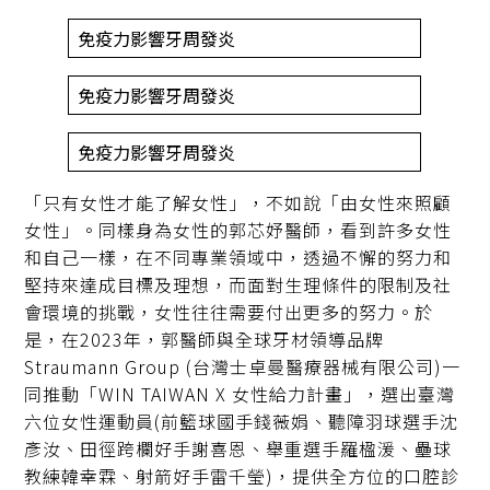
免疫力影響牙周發炎
免疫力影響牙周發炎
免疫力影響牙周發炎
「只有女性才能了解女性」，不如說「由女性來照顧
女性」。同樣身為女性的郭芯妤醫師，看到許多女性
和自己一樣，在不同專業領域中，透過不懈的努力和
堅持來達成目標及理想，而面對生理條件的限制及社
會環境的挑戰，女性往往需要付出更多的努力。於
是，在2023年，郭醫師與全球牙材領導品牌
Straumann Group (台灣士卓曼醫療器械有限公司)一
同推動「WIN TAIWAN X 女性給力計畫」，選出臺灣
六位女性運動員(前籃球國手錢薇娟、聽障羽球選手沈
彥汝、田徑跨欄好手謝喜恩、舉重選手羅楹湲、壘球
教練韓幸霖、射箭好手雷千瑩)，提供全方位的口腔診