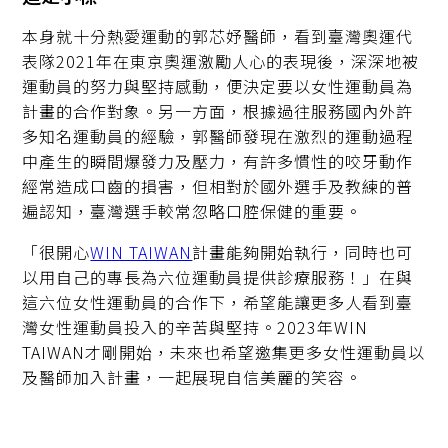
本身就十分熱愛運動的郭芯妤醫師，看到臺灣奧運代
表隊2021年在東京奧運激勵人心的表現後，深深地被
運動員的努力與堅持感動，便決定要以女性運動員為
計畫的合作對象。另一方面，根據過往服務國內外許
多知名運動員的經驗，郭醫師發現在激烈的運動過程
中產生的瞬間爆發力及壓力，有許多慣性的咬牙動作
經常造成口齒的損害，但相對於國外選手及教練的普
遍認知，臺灣選手較常忽略口腔保健的重要。
「很開心
WIN TAIWAN
計畫能夠開始執行，同時也可
以用自己的專長為六位運動員提供診療服務！」在與
這六位女性運動員的合作下，希望能讓更多人看到臺
灣女性運動員投入的辛苦與堅持。2023年WIN
TAIWAN才剛開始，未來也希望邀集更多女性運動員以
及醫師加入計畫，一起展現自信美麗的笑容。