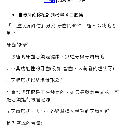
admin
|
2025 年 9 月 2 日
自體牙齒移植評判考量 X 口腔篇
「口腔狀況評估」分為:牙齒的條件、植入區域的考
量。
牙齒的條件:
1.移植的牙齒必須是健康、無蛀牙與牙周病的
2.不具功能性的牙齒(例如:智齒、未萌發的埋伏牙)
3.牙根形狀以單根錐形為佳
4.會希望牙根是正在發育的，如果是發育完成的，可
能必須進行根管治療
5.牙齒形狀、大小、外觀與須被拔除的牙齒相近
植入區域的考量: