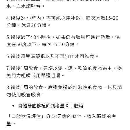
水、血水請輕吞。
4.術後24小時內，盡可能採用冰敷，每次冰敷15-20
分鐘，休息30分鐘。
5.術後過了48小時後，如果仍有腫脹可進行熱敷，溫
度在50度以下，每次15-20分鐘。
6.術後須等麻藥退以及不再流血才可進食。
7.術後1周飲食，建議以溫、涼、軟質的食物為主，避
免用力咀嚼或用單邊咀嚼。
8.術後1周的飲食，應避免過於刺激性的食物，以及請
勿使用吸管吸食。
自體牙齒移植評判考量 X 口腔篇
「口腔狀況評估」分為:牙齒的條件、植入區域的考
量。