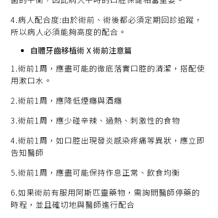
4.病人配合度:由於術前、術後都必須定期回診追蹤，
所以病人必須能夠高度的配合。
自體牙齒移植術 X 術前注意篇
1.術前1周，應盡可能的徹底落實口腔的清潔，搭配使
用漱口水。
2.術前1周，應降低煙癮與酒癮
3.術前1周，應少碰辛辣、過熱、刺激性的食物
4.術前1周，如口腔出現發炎感染疼痛等異狀，應立即
告知醫師
5.術前1周，應盡可能保持作息正常、飲食均衡
6.如果術前有服用阿斯匹靈藥物，需詢問醫師停藥的
時程，並且確切地與醫師進行配合