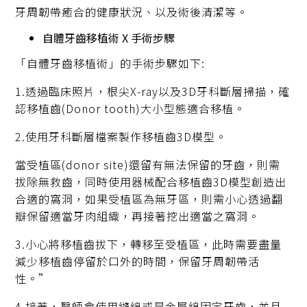
牙周韌帶癒合的健康狀況、以及術後清潔等。
自體牙齒移植術 X 手術步驟
「自體牙齒移植術」的手術步驟如下:
1.透過臨床照片，根尖X-ray以及3D牙科斷層掃描，確
認移植齒(Donor tooth)大小型態適合移植。
2.使用牙科斷層檔案製作移植齒3D模型。
當受植區(donor site)還留有無法保留的牙齒，則需
拔除無救齒，同時使用器械配合移植齒3D模型創造出
合適的窩洞，如果受植區為無牙區，則需小心透過翻
瓣保留適當牙肉組織，再接著挖出適當之窩洞。
3.小心將移植齒拔下，轉移至受植區，此時需要盡量
減少移植齒停留於口外的時間，保留牙周韌帶活
性。”
4.接著，醫師會使用縫線或是金屬線固定牙齒，並且