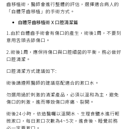
齒移植術，醫師會進行整體的評估，選擇適合病人的
「自體牙齒移植」的手術方式。
自體牙齒移植術 X 口腔清潔篇
1.由於自體齒手術會有傷口的產生，術後1周，不要刻
意用舌頭去舔傷口。
2.術後1周，應保持傷口與口腔細菌的平衡，務必做好
口腔清潔。
口腔清潔方式建議如下:
術後請遵照醫師的建議搭配適合的漱口水。
勿選用過於刺激的清潔產品，必須以溫和為主，避免
傷口的刺激，進而導致傷口疼痛、裂開。
術後24小時，依造醫囑以溫開水、生理食鹽水進行輕
微漱口，每日漱口次數為4~5次，進食後、睡覺前務
必一定要漱口。