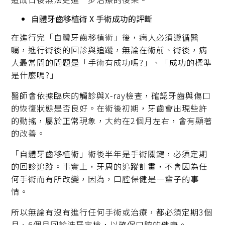
自體牙齒移植術 X 手術成功的評斷
在進行完「自體牙齒移植術」後，病人必須遵循醫
囑，進行術後的回診與追蹤，無論在術前、術後，病
人最常問的問題是「手術有成功嗎?」、「成功的標準
是什麼嗎?」
醫師會依據臨床的觸診與X-ray檢查，確認牙齒與傷口
的恢復狀態是否良好。在術後初期，牙齒會出現些許
的動搖，屬於正常現象，大約在2個月左右，會有顯著
的改善。
「自體牙齒移植術」術後半年是手術關鍵，必須定期
的回診追蹤。事實上，牙周的追蹤計畫，不會因為任
何手術而有所改變，因為，口腔保健是一輩子的事
情。
所以無論有沒有進行任何手術或治療，都必須定期3個
月、6個月回診洗牙定檢，以確保口腔的健康。