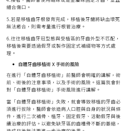
縫合傷口。
5.若是移植齒牙根發育完成，移植後牙髓將缺血壞死
無法癒合，則需考量進行根管治療。
6.往往移植齒牙冠型態與受植區的牙齒外型不匹配，
移植後需要透過假牙或製作固定式補綴物等方式處
理。
自體牙齒移植術 X 手術的風險
在進行「自體牙齒移植術」前醫師會明確的講解，術
前、術後的注意事項，以及手術的風險。這篇我會針
對「自體牙齒移植術」手術風險進行講解。
當「自體牙齒移植術」失敗，就會導致移植的牙齒必
須進行拔除，醫師會依造病人口腔與自身的狀況與條
件，進行二次補骨、植牙、固定假牙、活動假牙與後
續治療的評估。以避免缺牙區的齒槽骨不斷的萎縮，
造成日後無法更進一步治療的後果。