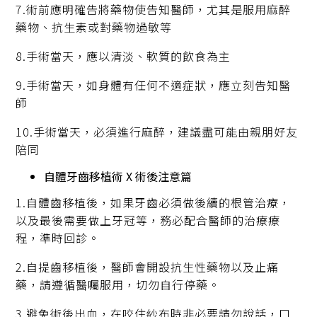
7.術前應明確告將藥物使告知醫師，尤其是服用麻醉
藥物、抗生素或對藥物過敏等
8.手術當天，應以清淡、軟質的飲食為主
9.手術當天，如身體有任何不適症狀，應立刻告知醫
師
10.手術當天，必須進行麻醉，建議盡可能由親朋好友
陪同
自體牙齒移植術 X 術後注意篇
1.自體齒移植後，如果牙齒必須做後續的根管治療，
以及最後需要做上牙冠等，務必配合醫師的治療療
程，準時回診。
2.自提齒移植後，醫師會開設抗生性藥物以及止痛
藥，請遵循醫囑服用，切勿自行停藥。
3.避免術後出血，在咬住紗布時非必要請勿說話，口