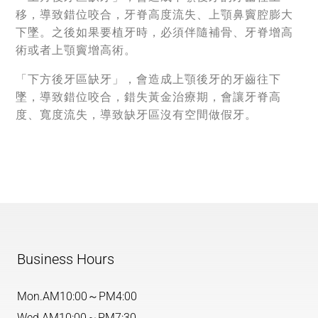
移，導致錯位咬合，牙脊高度流失、上顎鼻竇腔膨大
下墜。之後如果要植牙時，必須伴隨補骨、牙脊增高
術或者上顎竇增高術。
「下方後牙區缺牙」，會造成上顎後牙的牙齒往下
墜，導致錯位咬合，錯失黃金治療期，會讓牙脊高
度、寬度流失，導致缺牙區沒有空間做假牙。
Business Hours
Mon.
AM10:00～PM4:00
Wed.
AM10:00～PM7:30