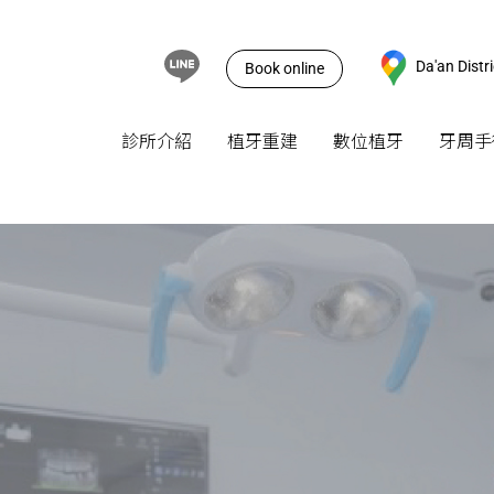
Da'an Distri
Book online
診所介紹
植牙重建
數位植牙
牙周手
團隊介紹
All on
Veneers
補骨重
預約諮詢
Single
Inlay/Onlay
牙齦再
Implant
診所位置
全瓷冠
複雜拔