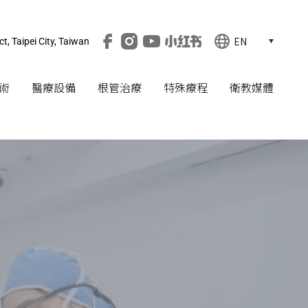
EN
ct, Taipei City, Taiwan
術
醫療設備
根管治療
特殊療程
衛教媒體
建
Straumann
檢查評估
呼吸中止
Health
education
生
Water
根管治療
Laser
Media
牙
智齒拔牙
Community
其他
Q&A